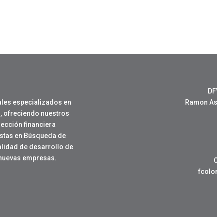
DF
les especializados en
Ramon Ase
, ofreciendo nuestros
rección financiera
istas en Búsqueda de
nalidad de desarrollo de
 nuevas empresas.
fcol