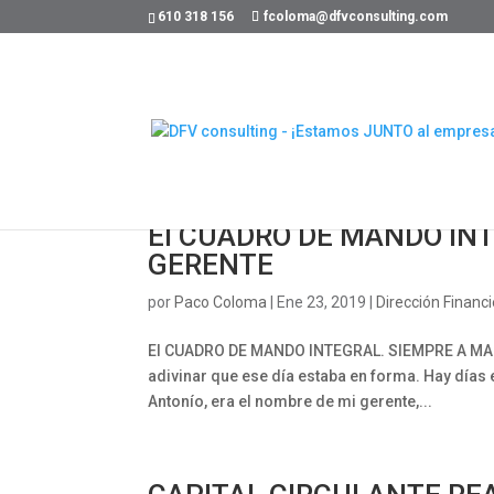
610 318 156
fcoloma@dfvconsulting.com
El CUADRO DE MANDO IN
GERENTE
por
Paco Coloma
|
Ene 23, 2019
|
Dirección Financ
El CUADRO DE MANDO INTEGRAL. SIEMPRE A MANO 
adivinar que ese día estaba en forma. Hay días 
Antonío, era el nombre de mi gerente,...