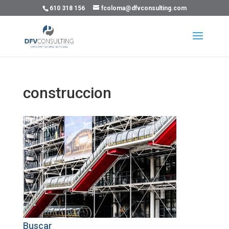
610 318 156
fcoloma@dfvconsulting.com
construccion
Buscar