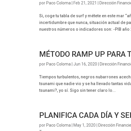
por
Paco Coloma
|
Feb 21, 2021
|
Dirección Financi
Si, coge tu tabla de surf y métete en este mar 
incertidumbre que nunca, situación actual de 
nuestros números o indicadores son: -PIB año 
MÉTODO RAMP UP PARA T
por
Paco Coloma
|
Jun 16, 2020
|
Dirección Financ
Tiempos turbulentos, negros nubarrones acecha
tsunami que nadie vio y se ha llevado tantas vi
tsunami?, yo sí. Sigo sin tener claro lo...
PLANIFICA CADA DÍA Y S
por
Paco Coloma
|
May 1, 2020
|
Dirección Financi