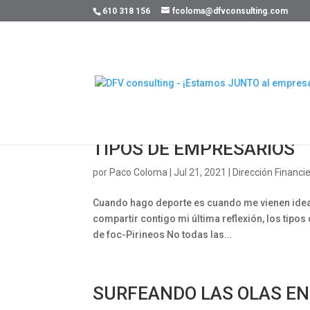
610 318 156
fcoloma@dfvconsulting.com
TIPOS DE EMPRESARIOS
por
Paco Coloma
|
Jul 21, 2021
|
Dirección Financi
Cuando hago deporte es cuando me vienen ideas, 
compartir contigo mi última reflexión, los tipo
de foc-Pirineos No todas las...
SURFEANDO LAS OLAS EN