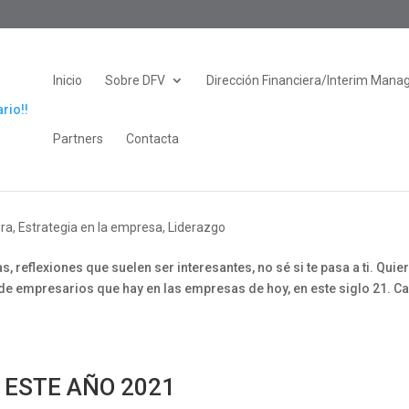
Inicio
Sobre DFV
Dirección Financiera/Interim Mana
Partners
Contacta
era
,
Estrategia en la empresa
,
Liderazgo
reflexiones que suelen ser interesantes, no sé si te pasa a ti. Quie
s de empresarios que hay en las empresas de hoy, en este siglo 21. C
 ESTE AÑO 2021