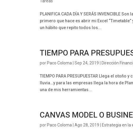
Tareas
PLANIFICA CADA DÍA Y SERÁS INVENCIBLE Son la
primero que hace es abrir mi Excel “Timetable” y
un hábito que repito todos los...
TIEMPO PARA PRESUPUE
por
Paco Coloma
|
Sep 24, 2019
|
Dirección Financ
TIEMPO PARA PRESUPUESTAR Llega el otoño y con é
lluvia…y para las empresas llega la hora de Plani
una de mis herramientas...
CANVAS MODEL O BUSIN
por
Paco Coloma
|
Ago 28, 2019
|
Estrategia en l