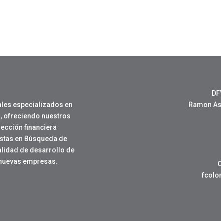
DF
les especializados en
Ramon Ase
, ofreciendo nuestros
rección financiera
istas en Búsqueda de
nalidad de desarrollo de
 nuevas empresas.
fcol