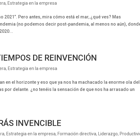
era
,
Estrategia en la empresa
“año 2021”. Pero antes, mira cómo está el mar, ¿qué ves? Mas
pandemia (no podemos decir post-pandemia, al menos no aún), dond
2020...
IEMPOS DE REINVENCIÓN
iera
,
Estrategia en la empresa
n en el horizonte y eso que ya nos ha machacado la enorme ola del
das por delante. ¿no tenéis la sensación de que nos ha arrasado un
ERÁS INVENCIBLE
era
,
Estrategia en la empresa
,
Formación directiva
,
Liderazgo
,
Productiv