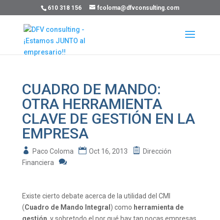
610 318 156
fcoloma@dfvconsulting.com
CUADRO DE MANDO:
OTRA HERRAMIENTA
CLAVE DE GESTIÓN EN LA
EMPRESA
Paco Coloma
Oct 16, 2013
Dirección
Financiera
Existe cierto debate acerca de la utilidad del CMI
(
Cuadro de Mando Integral
) como
herramienta de
gestión
, y sobretodo el por qué hay tan pocas empresas