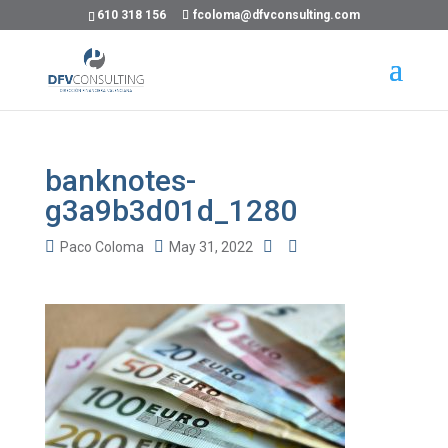
610 318 156
fcoloma@dfvconsulting.com
banknotes-
g3a9b3d01d_1280
Paco Coloma
May 31, 2022