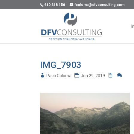
610 318 156
fcoloma@dfvconsulting.com
I
IMG_7903
Paco Coloma
Jun 29, 2019