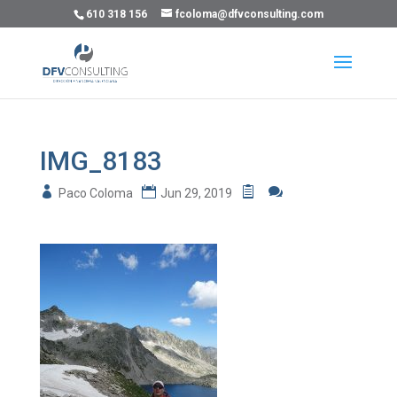
610 318 156
fcoloma@dfvconsulting.com
IMG_8183
Paco Coloma
Jun 29, 2019