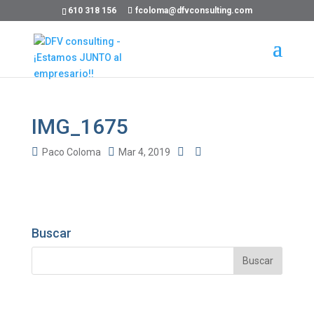
610 318 156
fcoloma@dfvconsulting.com
IMG_1675
Paco Coloma
Mar 4, 2019
Buscar