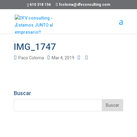
610 318 156
fcoloma@dfvconsulting.com
IMG_1747
Paco Coloma
Mar 4, 2019
Buscar