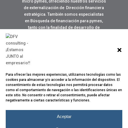
micro pymes, ofreciendo nuestros servicios
de externalización de Dirección financiera
estratégica. También somos especialistas
en Búsqueda de financiación para pymes,
tanto con la finalidad de desarrollo de
negocio como para la creación de nuevas
empresas.
DFV Consulting está en:
Ramon Asensio, 3, 10, 46004, Valencia
Para ofrecer las mejores experiencias, utilizamos tecnologías como las
Teléfono:
cookies para almacenar y/o acceder a la información del dispositivo. El
610 31 81 56
consentimiento de estas tecnologías nos permitirá procesar datos
como el comportamiento de navegación o las identificaciones únicas en
Correo electrónico:
este sitio. No consentir o retirar el consentimiento, puede afectar
fcoloma@dfvconsulting.com
negativamente a ciertas características y funciones.
Aceptar