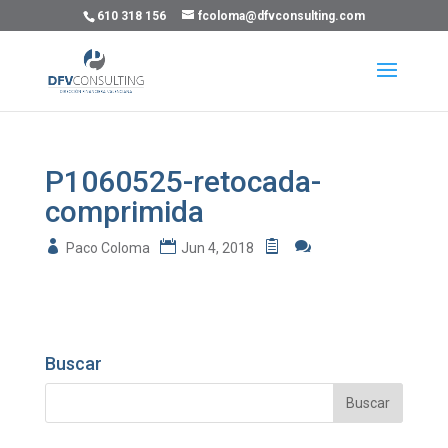
610 318 156
fcoloma@dfvconsulting.com
P1060525-retocada-
comprimida
Paco Coloma
Jun 4, 2018
Buscar