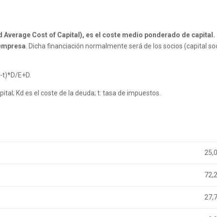
Average Cost of Capital), es el coste medio ponderado de capital.
a empresa
. Dicha financiación normalmente será de los socios (capital soc
-t)*D/E+D.
apital; Kd es el coste de la deuda; t: tasa de impuestos.
25,
72,
27,