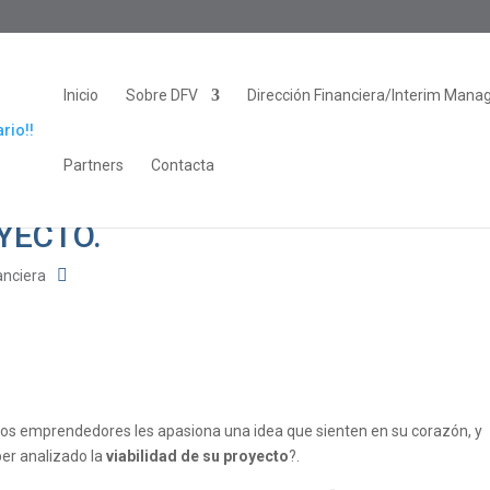
Inicio
Sobre DFV
Dirección Financiera/Interim Mana
Partners
Contacta
YECTO.
anciera
os emprendedores les apasiona una idea que sienten en su corazón, y
ber analizado la
viabilidad de su proyecto
?.