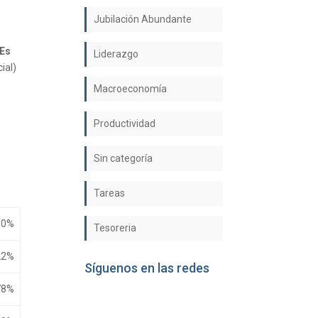
Jubilación Abundante
 Es
Liderazgo
ial)
Macroeconomía
Productividad
Sin categoría
Tareas
00%
Tesoreria
22%
Síguenos en las redes
78%