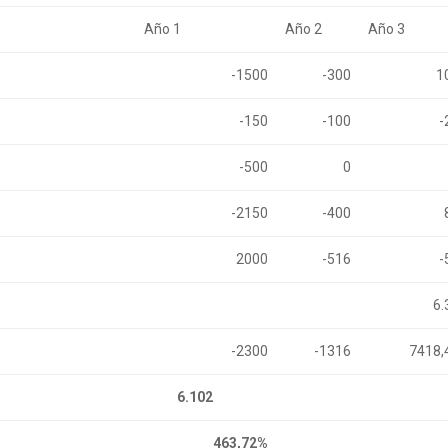
Año 1
Año 2
Año 3
-1500
-300
1
-150
-100
-
-500
0
-2150
-400
2000
-516
-
6.
-2300
-1316
7418,
6.102
463,72%