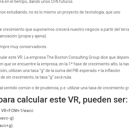
uará en el tiempo, dando unos CFN futuros.
mos estudiando, no es lo mismo un proyecto de tecnología, que uno
e crecimiento que suponemos crecerá nuestro negocio a partir del terc
anciación (propia y ajena).
siempre muy conservadores.
cular este VR. La empresa The Boston Consulting Group dice que depen
en que se encuentre la empresa, en la 1ª fase de crecimiento alto, la tas
ión, utilizan una tasa “g” de la suma del PIB esperado + la inflación
 de sin crecimiento, la tasa “g” será nula.
al sentido común o de prudencia, p.e. utilizar una tasa de crecimiento g
para calcular este VR, pueden ser:
e: VR=FCNt+1/wacc
wacc-g)
acc+g).