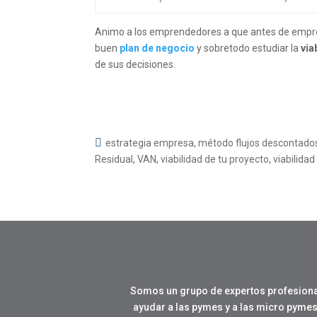
Animo a los emprendedores a que antes de emprend
buen
plan de negocio
y sobretodo estudiar la
via
de sus decisiones.
estrategia empresa
,
método flujos descontado
Residual
,
VAN
,
viabilidad de tu proyecto
,
viabilida
Somos un grupo de expertos profesiona
ayudar a las pymes y a las micro pymes