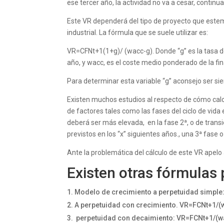
ese tercer año, la actividad no va a cesar, contin
Este VR dependerá del tipo de proyecto que este
industrial. La fórmula que se suele utilizar es:
VR=CFNt+1(1+g)/ (wacc-g). Donde “g” es la tasa d
año, y wacc, es el coste medio ponderado de la fin
Para determinar esta variable “g” aconsejo ser 
Existen muchos estudios al respecto de cómo cal
de factores tales como las fases del ciclo de vida 
deberá ser más elevada, en la fase 2ª, o de transic
previstos en los “x” siguientes años., una 3ª fase o
Ante la problemática del cálculo de este VR apelo 
Existen otras fórmulas 
Modelo de crecimiento a perpetuidad simpl
A perpetuidad con crecimiento. VR=FCNt+1/(
perpetuidad con decaimiento: VR=FCNt+1/(w