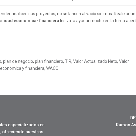
er analicen sus proyectos, no se lancen al vacío sin más. Realizar un
bilidad económica- financiera
les va a ayudar mucho en la toma acer
s
,
plan de negocio
,
plan financiero
,
TIR
,
Valor Actualizado Neto
,
Valor
d económica y financiera
,
WACC
DF
les especializados en
Ramon Ase
, ofreciendo nuestros