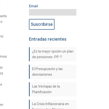
.
Email
berlo
ro
 no
Entradas recientes
s
¿Es la mejor opción un plan
ximos
de pensiones -PP-?
sh
El Presupuesto y las
gos
desviaciones
es
Las Ventajas de la
Planificación
La Crisis Inflacionaria en
 en