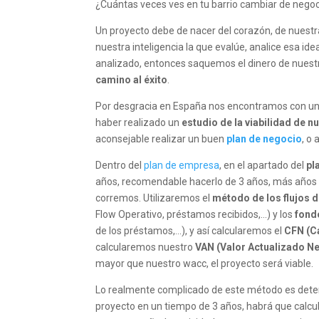
¿Cuántas veces ves en tu barrio cambiar de nego
Un proyecto debe de nacer del corazón, de nuestr
nuestra inteligencia la que evalúe, analice esa i
analizado, entonces saquemos el dinero de nuestr
camino al éxito
.
Por desgracia en España nos encontramos con un g
haber realizado un
estudio de la viabilidad de n
aconsejable realizar un buen
plan de negocio
, o
Dentro del
plan de empresa
, en el apartado del
pl
años, recomendable hacerlo de 3 años, más años
corremos. Utilizaremos el
método de los flujos
Flow Operativo, préstamos recibidos,…) y los
fondo
de los préstamos,…), y así calcularemos el
CFN (C
calcularemos nuestro
VAN (Valor Actualizado Net
mayor que nuestro wacc, el proyecto será viable.
Lo realmente complicado de este método es dete
proyecto en un tiempo de 3 años, habrá que calcu