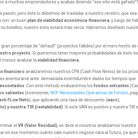
cio a muchos emprendedores y acabas diciendo “ese sitio está gafado”?
a pasión, pero éste lo debemos de trasladar a nuestro cerebro, que sea
dea con un buen
plan de viabilidad económica-financiera
, y luego de ha
os bolsillos, nuestro éxito estará más cerca. Habremos diseñado nuest
ran porcentaje de “default” (proyectos fallidos) por el mero hecho de
uestro proyecto
. Si queremos tener mayores probabilidades de éxito e
 al menos analizar la
viabilidad financiera.
an financiero
analizaremos nuestros CFN (Cash Flow Netos) de los pró
 es aventurarse ante demasiada incertidumbre dados los tiempos que
 descontados
. Con este método evaluaremos los
fondos entrantes
(Ca
s salientes
(inversiones,
NOF-Necesidades Operativas de Fondos
, pa
ash FLow Neto
), que aplicando una tasa de descuento (
wacc
),
o) y nuestra TIR (rentabilidad)
. Si este VAN es positivo y nuestra TIR 
rminar el
VR (Valor Residual)
, es decir si nosotros analizamos nuestro
lar en ese momento cuánto vale nuestro negocio cara al futuro, ya que