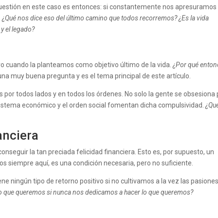
uestión en este caso es entonces: si constantemente nos apresuramos
,
¿Qué nos dice eso del último camino que todos recorremos? ¿Es la vida
 y el legado?
ivo cuando la planteamos como objetivo último de la vida.
¿Por qué enton
a muy buena pregunta y es el tema principal de este artículo.
 por todos lados y en todos los órdenes. No solo la gente se obsesiona 
o sistema económico y el orden social fomentan dicha compulsividad.
¿Qu
nanciera
onseguir la tan preciada felicidad financiera. Esto es, por supuesto, un
os siempre aquí, es una condición necesaria, pero no suficiente.
ene ningún tipo de retorno positivo si no cultivamos a la vez las pasione
 lo que queremos si nunca nos dedicamos a hacer lo que queremos?