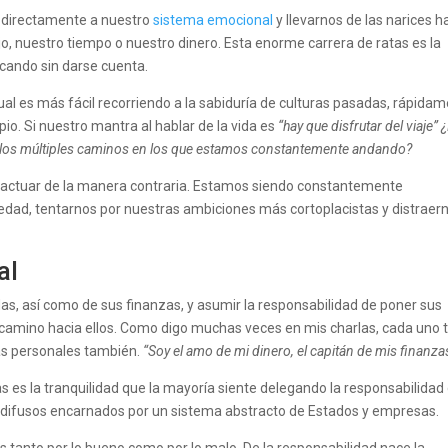
 directamente a nuestro
sistema emocional
y llevarnos de las narices h
, nuestro tiempo o nuestro dinero. Esta enorme carrera de ratas es la
icando sin darse cuenta.
 cual es más fácil recorriendo a la sabiduría de culturas pasadas, rápida
io. Si nuestro mantra al hablar de la vida es
“hay que disfrutar del viaje”
e los múltiples caminos en los que estamos constantemente andando?
 actuar de la manera contraria. Estamos siendo constantemente
iedad, tentarnos por nuestras ambiciones más cortoplacistas y distraer
al
as, así como de sus finanzas, y asumir la responsabilidad de poner sus
l camino hacia ellos. Como digo muchas veces en mis charlas, cada uno 
as personales también.
“Soy el amo de mi dinero, el capitán de mis finanza
 es la tranquilidad que la mayoría siente delegando la responsabilidad
ores difusos encarnados por un sistema abstracto de Estados y empresas.