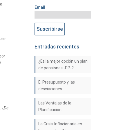
 a
Email
ces
Entradas recientes
por
¿Es la mejor opción un plan
é
de pensiones -PP-?
El Presupuesto y las
desviaciones
Las Ventajas de la
s.
¿De
Planificación
La Crisis Inflacionaria en