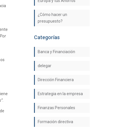
Europa y tus Ahorros
acia
¿Cómo hacer un
presupuesto?
mente
¿Por
Categorías
Banca y Financiación
nos
delegar
Dirección Financiera
tiene
Estrategia en la empresa
s”.
Finanzas Personales
 de
Formación directiva