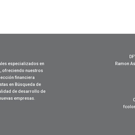
DF
les especializados en
Ramon Ase
, ofreciendo nuestros
rección financiera
istas en Búsqueda de
nalidad de desarrollo de
 nuevas empresas.
fcol