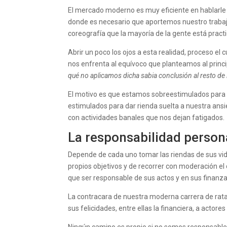
El mercado moderno es muy eficiente en hablarle
donde es necesario que aportemos nuestro trabajo
coreografía que la mayoría de la gente está pract
Abrir un poco los ojos a esta realidad, proceso el
nos enfrenta al equívoco que planteamos al princip
qué no aplicamos dicha sabia conclusión al resto d
El motivo es que estamos sobreestimulados para
estimulados para dar rienda suelta a nuestra ans
con actividades banales que nos dejan fatigados.
La responsabilidad person
Depende de cada uno tomar las riendas de sus vid
propios objetivos y de recorrer con moderación e
que ser responsable de sus actos y en sus finanz
La contracara de nuestra moderna carrera de ratas
sus felicidades, entre ellas la financiera, a act