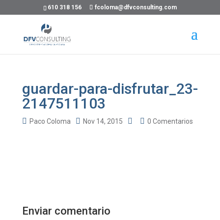
610 318 156
fcoloma@dfvconsulting.com
guardar-para-disfrutar_23-
2147511103
Paco Coloma
Nov 14, 2015
0 Comentarios
Enviar comentario