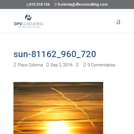
610 318 156
fcoloma@dfvconsulting.com
sun-81162_960_720
Paco Coloma
Sep 2, 2016
0 Comentarios