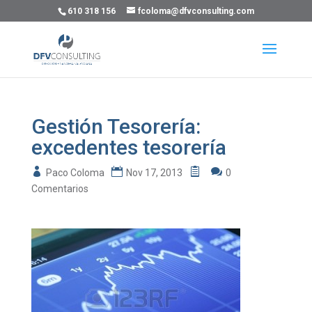
610 318 156
fcoloma@dfvconsulting.com
Gestión Tesorería:
excedentes tesorería
Paco Coloma
Nov 17, 2013
0
Comentarios