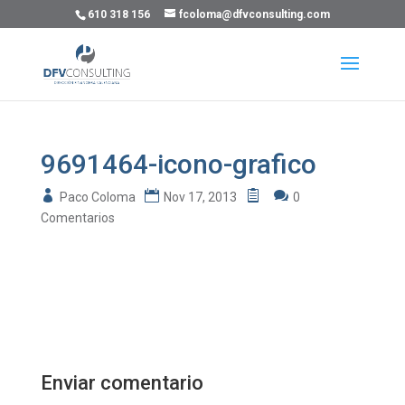
610 318 156
fcoloma@dfvconsulting.com
9691464-icono-grafico
Paco Coloma
Nov 17, 2013
0
Comentarios
Enviar comentario